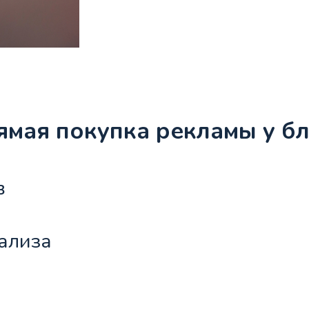
мая покупка рекламы у б
в
ализа