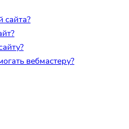
й сайта?
айт?
сайту?
огать вебмастеру?